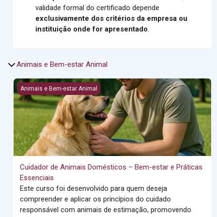
validade formal do certificado depende
exclusivamente dos critérios da empresa ou
instituição onde for apresentado
.
Animais e Bem-estar Animal
Cuidador de Animais Domésticos – Bem-estar e Práticas Esse
Animais e Bem-estar Animal
Cuidador de Animais Domésticos – Bem-estar e Práticas
Essenciais
Este curso foi desenvolvido para quem deseja
compreender e aplicar os princípios do cuidado
responsável com animais de estimação, promovendo